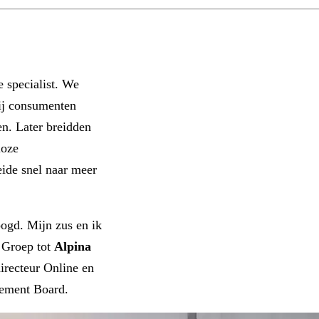
e specialist. We
ij consumenten
en. Later breidden
loze
ide snel naar meer
ogd. Mijn zus en ik
 Groep tot
Alpina
directeur Online en
gement Board.