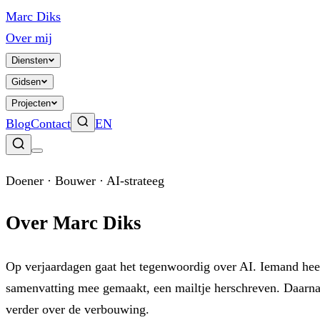
Ga naar inhoud
Marc Diks
Over mij
Diensten
Gidsen
Projecten
Blog
Contact
EN
Doener · Bouwer · AI-strateeg
Over Marc Diks
Op verjaardagen gaat het tegenwoordig over AI. Iemand heef
samenvatting mee gemaakt, een mailtje herschreven. Daarna
verder over de verbouwing.