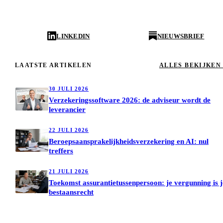
PLAN EEN AFSPRAAK
LINKEDIN
NIEUWSBRIEF
LAATSTE ARTIKELEN
ALLES BEKIJKEN
30 JULI 2026
Verzekeringssoftware 2026: de adviseur wordt de
leverancier
22 JULI 2026
Beroepsaansprakelijkheids­verzekering en AI: nul
treffers
21 JULI 2026
Toekomst assurantietussenpersoon: je vergunning is j
bestaansrecht